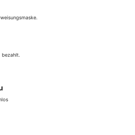
erweisungsmaske.
 bezahlt.
u
nlos