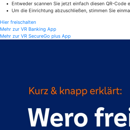
Entweder scannen Sie jetzt einfach diesen QR-Code ei
Um die Einrichtung abzuschließen, stimmen Sie einmal
Hier freischalten
Mehr zur VR Banking App
Mehr zur VR SecureGo plus App