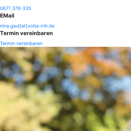
0671 378-335
EMail
nina.
gaul[at]voba-
rnh.de
Termin vereinbaren
Termin vereinbaren