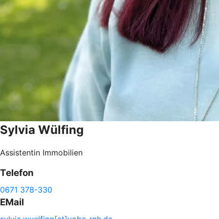
Sylvia
Wülfing
Assistentin Immobilien
Telefon
0671 378-330
EMail
sylvia.
wuelfing[at]voba-
rnh.de