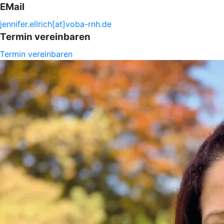
EMail
jennifer.
ellrich[at]voba-
rnh.de
Termin vereinbaren
Termin vereinbaren