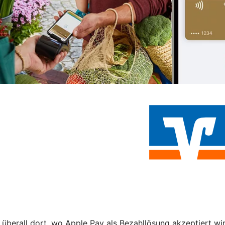
 überall dort, wo Apple Pay als Bezahllösung akzeptiert wi