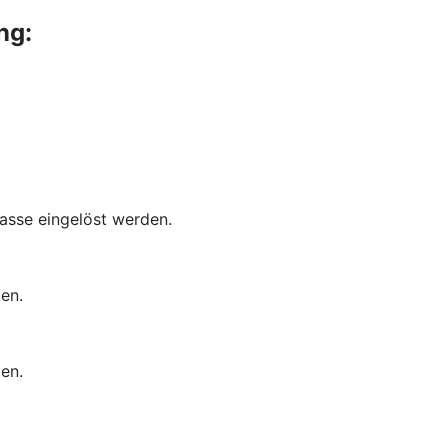
ng:
asse eingelöst werden.
en.
en.