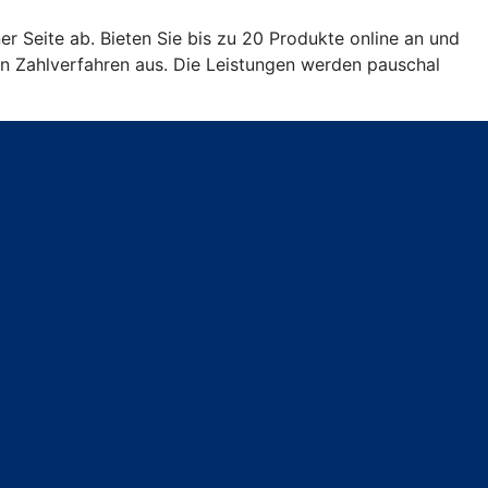
er Seite ab. Bieten Sie bis zu 20 Produkte online an und
en Zahlverfahren aus. Die Leistungen werden pauschal