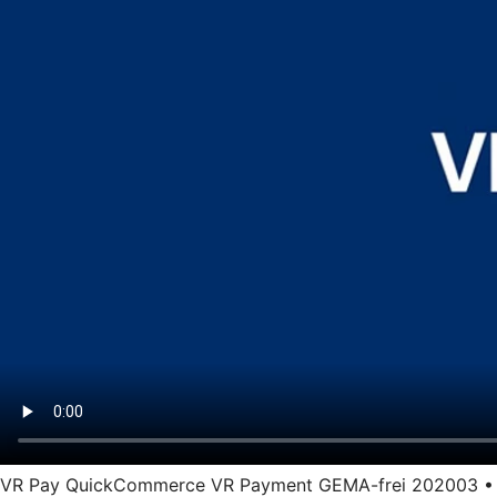
VR Pay QuickCommerce VR Payment GEMA-frei 202003 • Län